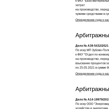
к ФКУ "База материаль
затрат
на производство, перед
чужими средствами в су
Определение суда о на
Арбитражны
Дело № А39-5432/2021
По иску МП Зубово-Пол
к ФКУ "Отдел по конво
на производство, переда
взыскание процентов з
по 25.05.2021 в сумме 9
Определение суда о на
Арбитражны
Дело № А14-19979/201
По иску ООО "Энерговид
хозяйства и энергетики