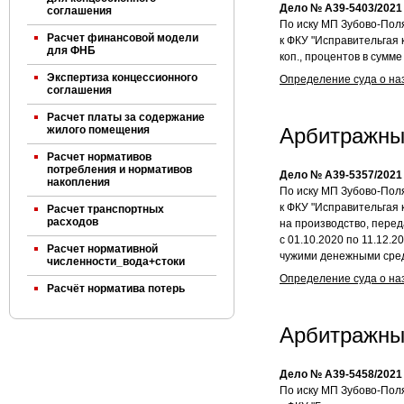
Дело № А39-5403/2021
соглашения
По иску МП Зубово-Пол
Расчет финансовой модели
к ФКУ "Исправительгая 
для ФНБ
коп., процентов в сумме 
Экспертиза концессионного
Определение суда о на
соглашения
Расчет платы за содержание
жилого помещения
Арбитражны
Расчет нормативов
потребления и нормативов
Дело № А39-5357/2021
накопления
По иску МП Зубово-Пол
к ФКУ "Исправительгая
Расчет транспортных
расходов
на производство, перед
с 01.10.2020 по 11.12.2
Расчет нормативной
чужими денежными средс
численности_вода+стоки
Определение суда о на
Расчёт норматива потерь
Арбитражны
Дело № А39-5458/2021
По иску МП Зубово-Пол