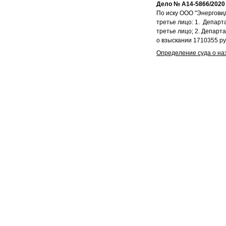
Дело № А14-5866/2020
По иску ООО "Энерговид
третье лицо: 1. Департ
третье лицо; 2. Департ
о взыскании 1710355 руб
Определение суда о на