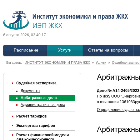
6 августа 2026, 03:40:18
Расписание
Услуги
Ответы на вопросы
Вы здесь:
ИНСТИТУТ ЭКОНОМИКИ И ПРАВА ЖКХ
»
Услуги
»
Судебная экспер
Арбитражны
Судебная экспертиза
Дело № А14-2405/2022
Документы
По иску ООО "Энерговид
Арбитражные дела
о взыскании 1361083ру
Административные дела
Определение суда о на
Расчет тарифов
Экспертиза тарифов
Арбитражны
Расчет финансовой модели
для концессионного