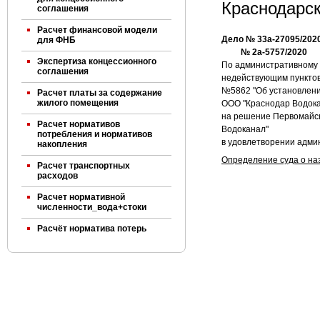
Краснодарск
соглашения
Расчет финансовой модели
Дело № 33а-27095/202
для ФНБ
№ 2а-5757/2020
Экспертиза концессионного
По административному 
соглашения
недействующим пунктов 
№5862 "Об установлени
Расчет платы за содержание
жилого помещения
ООО "Краснодар Водока
на решение Первомайско
Расчет нормативов
Водоканал"
потребления и нормативов
в удовлетворении адми
накопления
Определение суда о на
Расчет транспортных
расходов
Расчет нормативной
численности_вода+стоки
Расчёт норматива потерь