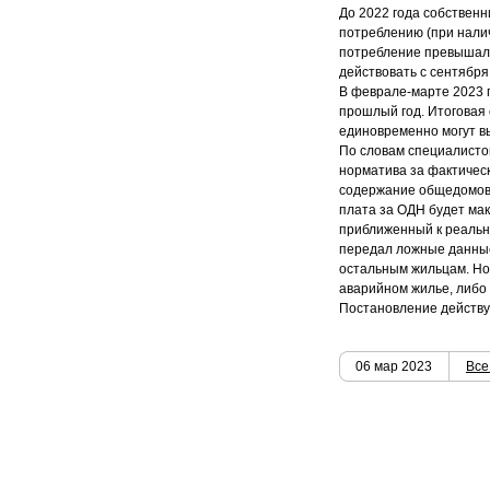
До 2022 года собствен
потреблению (при нали
потребление превышало
действовать с сентября
В феврале-марте 2023 
прошлый год. Итоговая 
единовременно могут в
По словам специалисто
норматива за фактичес
содержание общедомовог
плата за ОДН будет ма
приближенный к реальн
передал ложные данные)
остальным жильцам. Но
аварийном жилье, либо 
Постановление действуе
06 мар 2023
Все