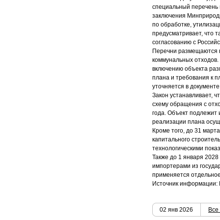
специальный перечень 
заключения Минприроды
по обработке, утилизац
предусматривает, что 
согласованию с Российс
Перечни размещаются в
коммунальных отходов.
включению объекта раз
плана и требования к п
уточняется в документе
Закон устанавливает, ч
схему обращения с отх
года. Объект подлежит
реализации плана осу
Кроме того, до 31 март
капитального строител
технологическими пока
Также до 1 января 2028
импортерами из государ
применяется отдельное
Источник информации: 
02 янв 2026
Все