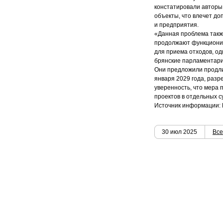
констатировали авторы
объекты, что влечет до
и предприятия.
«Данная проблема также
продолжают функциони
для приема отходов, о
брянские парламентари
Они предложили продли
января 2029 года, раз
уверенность, что мера
проектов в отдельных с
Источник информации: 
30 июл 2025
Все