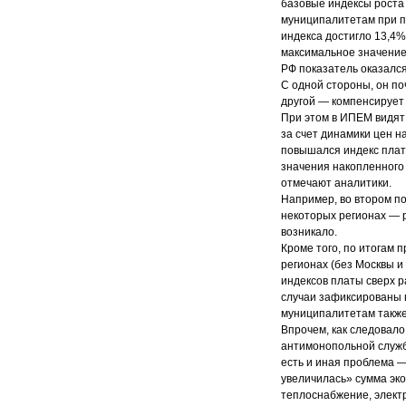
базовые индексы роста 
муниципалитетам при п
индекса достигло 13,4%
максимальное значение 
РФ показатель оказался
С одной стороны, он п
другой — компенсирует
При этом в ИПЕМ видят
за счет динамики цен н
повышался индекс плат
значения накопленного
отмечают аналитики.
Например, во втором п
некоторых регионах — р
возникало.
Кроме того, по итогам
регионах (без Москвы 
индексов платы сверх р
случаи зафиксированы в
муниципалитетам также
Впрочем, как следовало
антимонопольной служб
есть и иная проблема —
увеличилась» сумма эк
теплоснабжение, элект