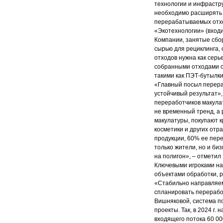
технологии и инфрастру
необходимо расширять 
перерабатываемых отхо
«Экотехнологии» (входи
Компании, занятые сбор
сырью для рециклинга,
отходов нужна как серь
собранными отходами о
такими как ПЭТ-бутылки
«Главный посыл перераб
устойчивый результат»
переработчиков макулат
не временный тренд, а р
макулатуры, покупают 
косметики и других отр
продукции, 60% ее пере
только жители, но и би
на полигон», – отметил 
Ключевыми игроками на
объектами обработки, 
«Стабильно направляем
спланировать перерабо
Вишняковой, система п
проекты. Так, в 2024 г
входящего потока 60 00