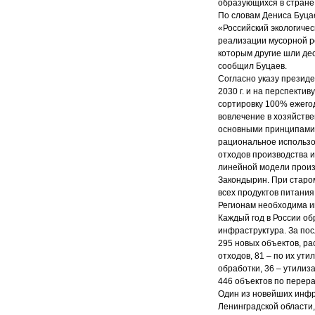
образующихся в стране
По словам Дениса Буцае
«Российский экологичес
реализации мусорной ре
которым другие шли де
сообщил Буцаев.
Согласно указу презид
2030 г. и на перспектив
сортировку 100% ежего
вовлечение в хозяйстве
основными принципами 
рациональное использо
отходов производства 
линейной модели произ
Закондырин. При старом
всех продуктов питания
Регионам необходима 
Каждый год в России об
инфраструктура. За по
295 новых объектов, ра
отходов, 81 – по их ут
обработки, 36 – утилиз
446 объектов по перера
Один из новейших инфра
Ленинградской области