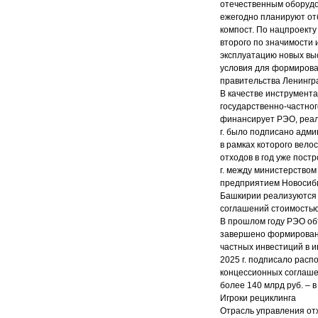
отечественным оборудов
ежегодно планируют отб
компост. По нацпроекту
второго по значимости
эксплуатацию новых вы
условия для формирова
правительства Ленингр
В качестве инструмента
государственно-частног
финансирует РЭО, реал
г. было подписано адм
в рамках которого вел
отходов в год уже пост
г. между министерство
предприятием Новосиби
Башкирии реализуются 
соглашений стоимостью 
В прошлом году РЭО объ
завершено формировани
частных инвестиций в 
2025 г. подписало расп
концессионных соглаше
более 140 млрд руб. – 
Игроки рециклинга
Отрасль управления отх