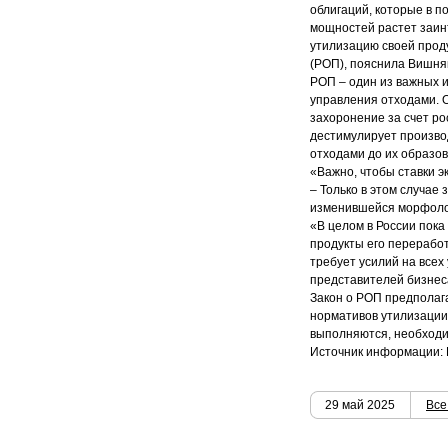
облигаций, которые в 
мощностей растет заин
утилизацию своей прод
(РОП), пояснила Вишня
РОП – один из важных 
управления отходами. О
захоронение за счет р
дестимулирует произво
отходами до их образов
«Важно, чтобы ставки 
– Только в этом случае 
изменившейся морфолог
«В целом в России пока
продукты его переработ
требует усилий на всех
представителей бизнес
Закон о РОП предполага
нормативов утилизации о
выполняются, необходи
Источник информации: 
29 май 2025
Все