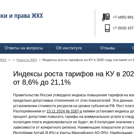
+7 (495) 991
+7 (916) 107
Ответы на вопросы
Об институте
Отзывы
 ЖКХ
» »
Новости ЖКХ
»
Индексы роста тарифов на КУ в 2025 году составят от 
Индексы роста тарифов на КУ в 202
от 8,6% до 21,1%
Правительство России утвердило индексы повышения тарифов на комм
предельно допустимые отклонения от этих показателей. Эти данные
установлении стоимости ресурсов на уровне субъектов РФ. Рост плат
Распоряжением от
15.11.2024 № 3287-р
кабмин установил индексы для
процент допустимо повысить тарифы на коммунальные услуги в след
полугодии плата индексироваться не будет; во II полугодии значение и
зависимости от конкретного региона. Наименьшие показатели устано
Республики Алтай (8,8%) и Ханты-Мансийского АО (9%). Наибольшие –