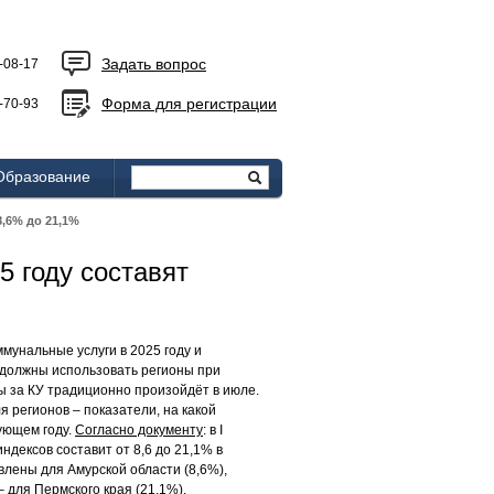
Задать вопрос
-08-17
Форма для регистрации
-70-93
Образование
8,6% до 21,1%
5 году составят
унальные услуги в 2025 году и
 должны использовать регионы при
ы за КУ традиционно произойдёт в июле.
 регионов – показатели, на какой
ующем году.
Согласно документу
: в I
ндексов составит от 8,6 до 21,1% в
влены для Амурской области (8,6%),
 для Пермского края (21,1%),