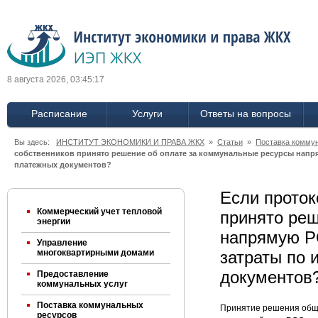
8 августа 2026, 03:45:17
Расписание
Услуги
Ответы на вопросы
Вы здесь:
ИНСТИТУТ ЭКОНОМИКИ И ПРАВА ЖКХ
»
Статьи
»
Поставка комму
собственников принято решение об оплате за коммунальные ресурсы напря
платежных документов?
Если проток
Коммерческий учет тепловой
принято реш
энергии
напрямую Р
Управление
многоквартирными домами
затраты по 
документов
Предоставление
коммунальных услуг
Поставка коммунальных
Принятие решения общи
ресурсов