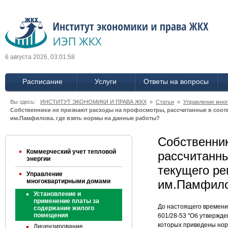
6 августа 2026, 03:01:58
Расписание
Услуги
Ответы на вопросы
Вы здесь:
ИНСТИТУТ ЭКОНОМИКИ И ПРАВА ЖКХ
»
Статьи
»
Управление мно
Собственники не признают расходы на профосмотры, рассчитанные в соответ
им.Памфилова. где взять нормы на данные работы?
Собственник
Коммерческий учет тепловой
рассчитанны
энергии
текущего ре
Управление
многоквартирными домами
им.Памфило
Установление и
применение платы за
До настоящего времени
содержание жилого
помещения
601/28-53 "Об утвержде
которых приведены нор
Лицензирование