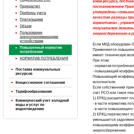
комм.ресурса, постав
Перерасчет
постановлением Прави
утверждены «повышен
Приборы учета
качестве разницы при
Плательщики
нормативов» , управл
Объем
получателем денежны
Пользование
энергосбережению в р
энергопринимающими
устройствами
Если МКД оборудован О
Повышенный норматив
Применяются повышенн
потребления
имеют техническую возм
НОРМАТИВ ПОТРЕБЛЕНИЯ
При этом:
- норматив потребления
Поставка коммунальных
- повышающий коэффици
ресурсов
Повышающий коэффицие
исполнителя.
Концессионное соглашение
Если собственники при
Тарифообразование
счет РСО или такое пе
1) ЕРКЦ расщепляет пл
Коммерческий учет холодной
- в части норматива пот
воды и услуг по
водоотведению
- в части повышающего
2) ЕРКЦ перечисляет п
уменьшается задолженн
повышающему коэффицие
энергосбережению.