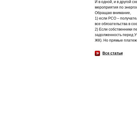
И в одной, и в другой 
мероприятия по энерг
Обращаю внимание,
1) если РСО – получате
все обязательства в со
2) Если собственники 
задолженность перед УО
ЖК). Но прямые платеж
Все статьи