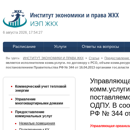
6 августа 2026, 17:54:28
Расписание
Услуги
Ответы на вопросы
Вы здесь:
ИНСТИТУТ ЭКОНОМИКИ И ПРАВА ЖКХ
»
Статьи
»
Предоставление
является исполнителем комм.услуги. по договору с РСО, объем комм.ресур
постановлением Правительства РФ № 344 от 16.04.2013 органами гос.власти 
Управляюща
Коммерческий учет тепловой
комм.услуги
энергии
поставляемо
Управление
многоквартирными домами
ОДПУ. В соо
РФ № 344 от
Предоставление
коммунальных услуг
Нежилые помещения
Управляющая организа
Подключение к КУ