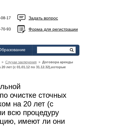
Задать вопрос
-08-17
Форма для регистрации
-70-93
Образование
»
Случаи заключения
»
Договора аренды
лет (с 01.01.12 по 31.12.32),которые
альной
по очистке сточных
ом на 20 лет (с
ли всю процедуру
ацию, имеют ли они