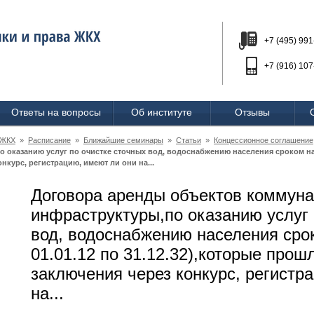
+7 (495) 991
+7 (916) 107
Ответы на вопросы
Об институте
Отзывы
 ЖКХ
»
Расписание
»
Ближайшие семинары
»
Статьи
»
Концессионное соглашение
казанию услуг по очистке сточных вод, водоснабжению населения сроком на 20 
курс, регистрацию, имеют ли они на...
Договора аренды объектов коммун
инфраструктуры,по оказанию услуг 
вод, водоснабжению населения срок
01.01.12 по 31.12.32),которые прош
заключения через конкурс, регистр
на...