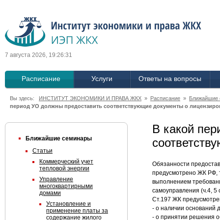
7 августа 2026, 19:26:31
Расписание
Услуги
Ответы на вопросы
Вы здесь:
ИНСТИТУТ ЭКОНОМИКИ И ПРАВА ЖКХ
»
Расписание
»
Ближайшие
период УО должны предоставить соответствующие документы о лицензиро
В какой пер
Ближайшие семинары
соответств
Статьи
Коммерческий учет
Обязанности предостав
тепловой энергии
предусмотрено ЖК РФ, 
Управление
выполнением требовани
многоквартирными
самоуправления (ч.4, 5 
домами
Ст.197 ЖК предусмотре
Установление и
- о наличии оснований 
применение платы за
- о принятии решения о
содержание жилого