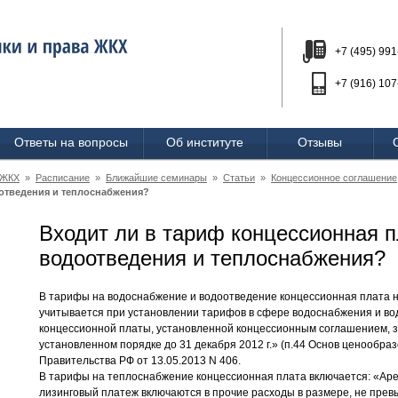
+7 (495) 991
+7 (916) 107
Ответы на вопросы
Об институте
Отзывы
 ЖКХ
»
Расписание
»
Ближайшие семинары
»
Статьи
»
Концессионное соглашение
отведения и теплоснабжения?
Входит ли в тариф концессионная 
водоотведения и теплоснабжения?
В тарифы на водоснабжение и водоотведение концессионная плата н
учитывается при установлении тарифов в сфере водоснабжения и во
концессионной платы, установленной концессионным соглашением, 
установленном порядке до 31 декабря 2012 г.» (п.44 Основ ценообра
Правительства РФ от 13.05.2013 N 406.
В тарифы на теплоснабжение концессионная плата включается: «Аре
лизинговый платеж включаются в прочие расходы в размере, не пр