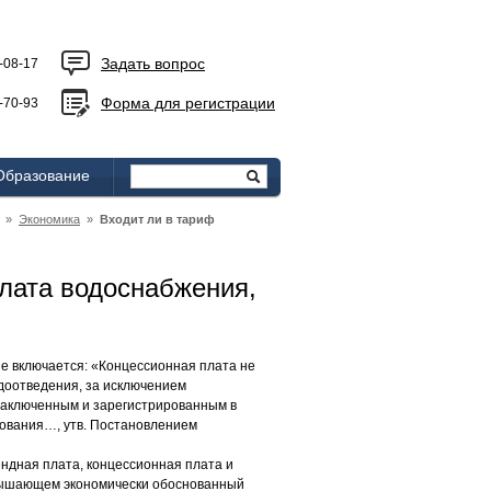
Задать вопрос
-08-17
Форма для регистрации
-70-93
Образование
»
Экономика
»
Входит ли в тариф
плата водоснабжения,
е включается: «Концессионная плата не
доотведения, за исключением
заключенным и зарегистрированным в
зования…, утв. Постановлением
ндная плата, концессионная плата и
евышающем экономически обоснованный