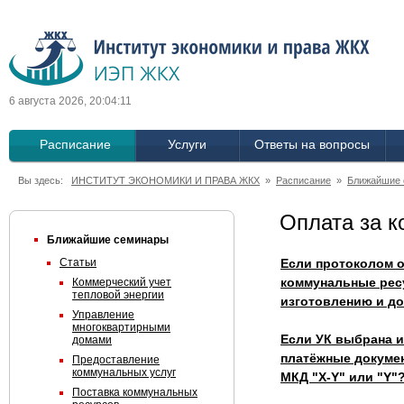
6 августа 2026, 20:04:12
Расписание
Услуги
Ответы на вопросы
Вы здесь:
ИНСТИТУТ ЭКОНОМИКИ И ПРАВА ЖКХ
»
Расписание
»
Ближайшие
Оплата за 
Ближайшие семинары
Статьи
Если протоколом о
коммунальные рес
Коммерческий учет
тепловой энергии
изготовлению и д
Управление
многоквартирными
Если УК выбрана и
домами
платёжные докумен
Предоставление
коммунальных услуг
МКД "X-Y" или "Y"
Поставка коммунальных