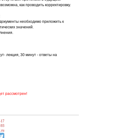
возможна, как проводить корректировку.
:
 документы необходимо приложить к
тических значений.
лнения.
нут- лекция, 30 минут - ответы на
дет рассмотрен!
-17
-93
.ru