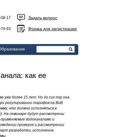
Задать вопрос
-08-17
Форма для регистрации
-70-93
Образование
анала: как ее
уже более 15 лет. Но до сих пор она
при регулировании тарифов на ВиВ
мму, что должно исполняться в
). На семинаре будут рассмотрены
 применяемые водоканалами и
роведении проверок и рассмотрении
дарт разработки, исполнения,
ммы.