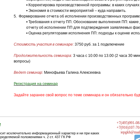
• Корректировка производственной программы: в каких случаях 
• Экономия в стоимости мероприятий – куда направить.
5. Формирование отчета об исполнении производственных программ
• Требования к отчету ПП. Обоснование выполнения ПП: какие
отчету об исполнении ПП для подтверждения заявляемых фак
• Оценка регуляторами исполнения ПП: подходы к оценке испо
Стоимость участия в семинаре:
3750 руб. за 1 подключение
Продолжительность семинара:
3 часа с 10.00 по 13.00 (2 часа 30 ми
вопросы)
Ведет семинар:
Минофьева Галина Алексеевна
Регистрация на семинар
Задайте заранее свой вопрос по теме семинара и он обязательно бу
+7(495)991-08
2
+7
(916
)107-70
iepgkh@mail
сит исключительно информационный характер и ни при каких
ределяемой положениями ч. 2 ст. 437 ГК РФ