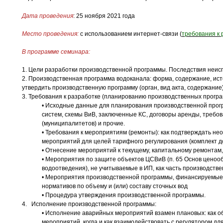
Дата проведения
: 25 ноября 2021 года
Место проведения:
с использованием интернет-связи (
требования к 
В программе семинара:
1. Цели разработки производственной программы. Последствия неи
2. Производственная программа водоканала: форма, содержание, ист
утвердить производственную программу (орган, вид акта, содержание)
3. Требования к разработке (планированию производственных програ
• Исходные данные для планирования производственной прогр
систем, схемы ВиВ, заключенные КС, договоры аренды, требо
(муниципалитетов) и прочие.
• Требования к мероприятиям (ремонты): как подтверждать нео
мероприятий для целей тарифного регулирования (комплект до
• Отнесение мероприятий к текущему, капитальному ремонтам
• Мероприятия по защите объектов ЦСВиВ (п. 65 Основ ценоо
водоотведения), не учитываемые в ИП, как часть производств
• Мероприятия производственной программы, финансируемые 
нормативов по объему и (или) составу сточных вод
• Процедура утверждения производственной программы.
4. Исполнение производственной программы:
• Исполнение аварийных мероприятий взамен плановых: как 
мероприятий, когда и как взаимодействовать с регулятором дл