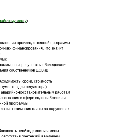
рабочему месту
)
сполнения производственной программы.
очники финансирования, что значит
.
мм):
аммы, в т.ч. результаты обследования
вания собственников ЦСВиВ
бходимость, сроки, стоимость
кументов для регулятора).
, аварийно-восстановительным работам
бразования в сфере водоснабжения и
енной программы.
за счет взимания платы за нарушение
обосновать необходимость замены
я отсутствия претензий в будущем.